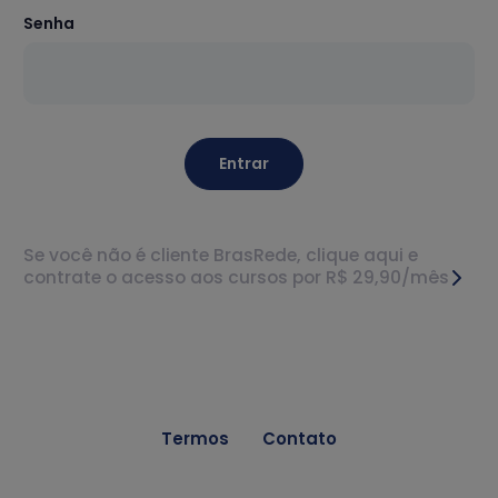
Senha
Entrar
Se você não é cliente BrasRede, clique aqui e
contrate o acesso aos cursos por R$ 29,90/mês
Termos
Contato